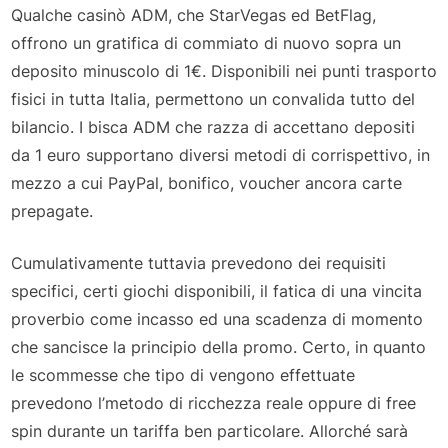
Qualche casinò ADM, che StarVegas ed BetFlag,
offrono un gratifica di commiato di nuovo sopra un
deposito minuscolo di 1€. Disponibili nei punti trasporto
fisici in tutta Italia, permettono un convalida tutto del
bilancio. I bisca ADM che razza di accettano depositi
da 1 euro supportano diversi metodi di corrispettivo, in
mezzo a cui PayPal, bonifico, voucher ancora carte
prepagate.
Cumulativamente tuttavia prevedono dei requisiti
specifici, certi giochi disponibili, il fatica di una vincita
proverbio come incasso ed una scadenza di momento
che sancisce la principio della promo. Certo, in quanto
le scommesse che tipo di vengono effettuate
prevedono l’metodo di ricchezza reale oppure di free
spin durante un tariffa ben particolare. Allorché sarà