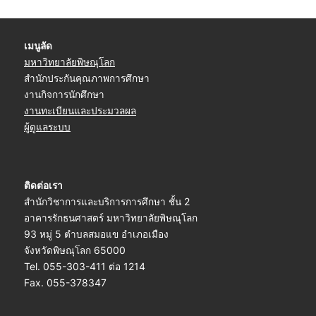
x
i
t
o
เมนูลัด
P
u
มหาวิทยาลัยพิษณุโลก
o
s
สำนักประกันคุณภาพการศึกษา
s
P
งานกิจการนักศึกษา
t
o
งานทะเบียนและประมวลผล
ผู้ดูแลระบบ
:
s
t
:
ติดต่อเรา
สำนักวิชาการและบริการการศึกษา ชั้น 2
อาคารรักธนศาสตร์ มหาวิทยาลัยพิษณุโลก
93 หมู่ 5 ตำบลสมอแข อำเภอเมือง
จังหวัดพิษณุโลก 65000
Tel. 055-303-411 ต่อ 1214
Fax. 055-378347