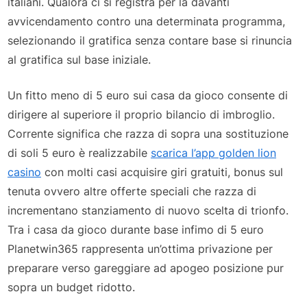
italiani. Qualora ci si registra per la davanti
avvicendamento contro una determinata programma,
selezionando il gratifica senza contare base si rinuncia
al gratifica sul base iniziale.
Un fitto meno di 5 euro sui casa da gioco consente di
dirigere al superiore il proprio bilancio di imbroglio.
Corrente significa che razza di sopra una sostituzione
di soli 5 euro è realizzabile
scarica l’app golden lion
casino
con molti casi acquisire giri gratuiti, bonus sul
tenuta ovvero altre offerte speciali che razza di
incrementano stanziamento di nuovo scelta di trionfo.
Tra i casa da gioco durante base infimo di 5 euro
Planetwin365 rappresenta un’ottima privazione per
preparare verso gareggiare ad apogeo posizione pur
sopra un budget ridotto.