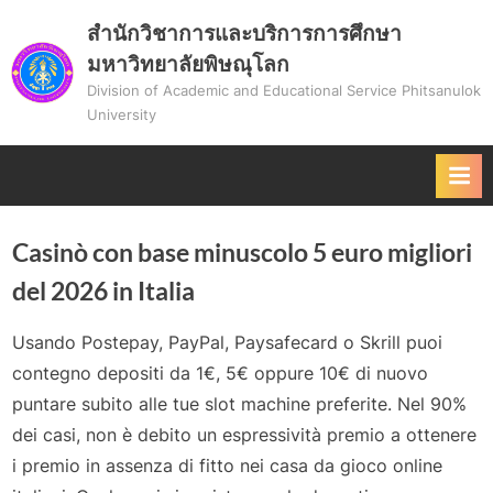
Skip
สำนักวิชาการและบริการการศึกษา
to
มหาวิทยาลัยพิษณุโลก
content
Division of Academic and Educational Service Phitsanulok
University
Casinò con base minuscolo 5 euro migliori
del 2026 in Italia
Usando Postepay, PayPal, Paysafecard o Skrill puoi
Posted
By
14
teoy_1
contegno depositi da 1€, 5€ oppure 10€ di nuovo
on
พฤษภาคม
puntare subito alle tue slot machine preferite. Nel 90%
2026
dei casi, non è debito un espressività premio a ottenere
i premio in assenza di fitto nei casa da gioco online