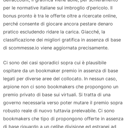
per le normative italiane sul imbroglio d’pericolo. Il
bonus pronto è tra le offerte oltre a ricercate online,
perché consente di giocare ancora pestare denaro
pratico escludendo ridare la carica. Giacché, la
classificazione dei migliori gratifica in assenza di base
di scommesse.io viene aggiornata precisamente.
Ci sono dei casi sporadici sopra cui è plausibile
ospitare da un bookmaker premio in assenza di base
legati per diverse aree del collocato. In nessun caso,
arpione non ci sono bookmakers che propongono un
premio privato di base sui virtuali. Si tratta di una
governo necessaria verso poter mutare il premio sopra
robusto reale di nuovo tuttavia prelevabile. Ci sono
bookmakers che tipo di propongono offerte in assenza
di base riguardo a un celibe divisione ed estranei ad