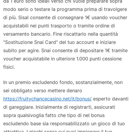
da 1 euro sono ideali verso chi vuole preparare sopra
modo serio o testare la programma prima di travolgere
di più. Sisal consente di consegnare 1€ usando voucher
acquistabili nei punti trasporto o tramite ordine di
versamento bancario. Fine riscattarlo nella quantità
“Sostituzione Snai Card” del tuo account e iniziare
subito per agire. Snai consente di depositare 1€ tramite
voucher acquistabile in ulteriore 1.000 punti cessione
fisici.
In un premio escludendo fondo, sostanzialmente, non
sei obbligato verso mettere denaro
https://fruitychancecasino.net/it/bonus/
esperto davanti
di gareggiare. Inizialmente di registrarti, assicurati
sopra qualsivoglia fatto che tipo di nel bonus
escludendo base sia responsabilizzato un gioco di tuo
attrattiva. I giochi sopra cui puoi impiegare il tuo