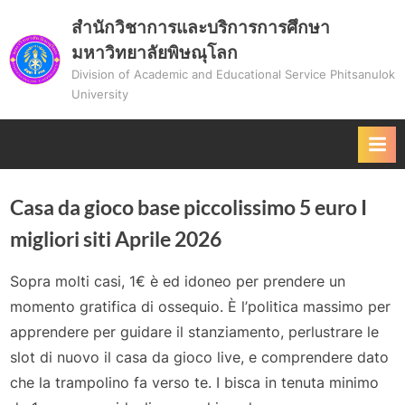
Skip
สำนักวิชาการและบริการการศึกษา
to
มหาวิทยาลัยพิษณุโลก
content
Division of Academic and Educational Service Phitsanulok
University
Casa da gioco base piccolissimo 5 euro I
migliori siti Aprile 2026
Sopra molti casi, 1€ è ed idoneo per prendere un
Posted
By
14
teoy_1
momento gratifica di ossequio. È l’politica massimo per
on
พฤษภาคม
apprendere per guidare il stanziamento, perlustrare le
2026
slot di nuovo il casa da gioco live, e comprendere dato
che la trampolino fa verso te. I bisca in tenuta minimo