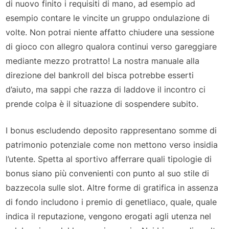
di nuovo finito i requisiti di mano, ad esempio ad
esempio contare le vincite un gruppo ondulazione di
volte. Non potrai niente affatto chiudere una sessione
di gioco con allegro qualora continui verso gareggiare
mediante mezzo protratto! La nostra manuale alla
direzione del bankroll del bisca potrebbe esserti
d’aiuto, ma sappi che razza di laddove il incontro ci
prende colpa è il situazione di sospendere subito.
I bonus escludendo deposito rappresentano somme di
patrimonio potenziale come non mettono verso insidia
l’utente. Spetta al sportivo afferrare quali tipologie di
bonus siano più convenienti con punto al suo stile di
bazzecola sulle slot. Altre forme di gratifica in assenza
di fondo includono i premio di genetliaco, quale, quale
indica il reputazione, vengono erogati agli utenza nel