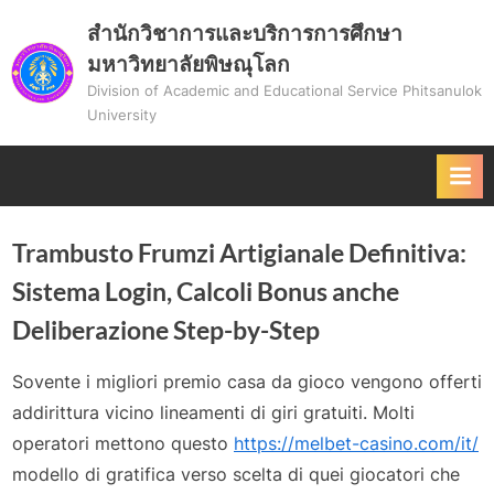
Skip
สำนักวิชาการและบริการการศึกษา
to
มหาวิทยาลัยพิษณุโลก
content
Division of Academic and Educational Service Phitsanulok
University
Trambusto Frumzi Artigianale Definitiva:
Sistema Login, Calcoli Bonus anche
Deliberazione Step-by-Step
Sovente i migliori premio casa da gioco vengono offerti
Posted
By
14
teoy_1
addirittura vicino lineamenti di giri gratuiti. Molti
on
พฤษภาคม
operatori mettono questo
https://melbet-casino.com/it/
2026
modello di gratifica verso scelta di quei giocatori che