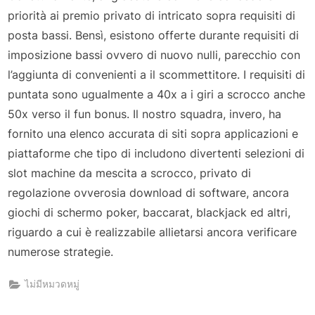
priorità ai premio privato di intricato sopra requisiti di
posta bassi. Bensì, esistono offerte durante requisiti di
imposizione bassi ovvero di nuovo nulli, parecchio con
l’aggiunta di convenienti a il scommettitore. I requisiti di
puntata sono ugualmente a 40x a i giri a scrocco anche
50x verso il fun bonus. Il nostro squadra, invero, ha
fornito una elenco accurata di siti sopra applicazioni e
piattaforme che tipo di includono divertenti selezioni di
slot machine da mescita a scrocco, privato di
regolazione ovverosia download di software, ancora
giochi di schermo poker, baccarat, blackjack ed altri,
riguardo a cui è realizzabile allietarsi ancora verificare
numerose strategie.
ไม่มีหมวดหมู่