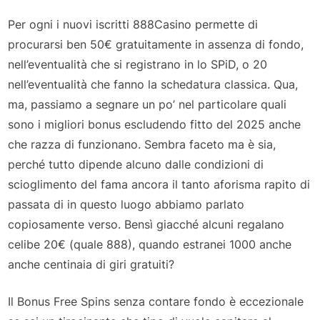
Per ogni i nuovi iscritti 888Casino permette di
procurarsi ben 50€ gratuitamente in assenza di fondo,
nell’eventualità che si registrano in lo SPiD, o 20
nell’eventualità che fanno la schedatura classica. Qua,
ma, passiamo a segnare un po’ nel particolare quali
sono i migliori bonus escludendo fitto del 2025 anche
che razza di funzionano. Sembra faceto ma è sia,
perché tutto dipende alcuno dalle condizioni di
scioglimento del fama ancora il tanto aforisma rapito di
passata di in questo luogo abbiamo parlato
copiosamente verso. Bensì giacché alcuni regalano
celibe 20€ (quale 888), quando estranei 1000 anche
anche centinaia di giri gratuiti?
Il Bonus Free Spins senza contare fondo è eccezionale