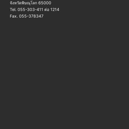
จังหวัดพิษณุโลก 65000
Tel. 055-303-411 ต่อ 1214
Fax. 055-378347