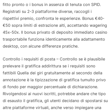
fitto pronto o i bonus in assenza di tenuta con SPID.
Registrati su 2-3 piattaforme diverse, raccogli i
rispettivi premio, confronta le esperienze. Bonus €40-
€50 sopra limiti di estrazione alti, accettando wagering
45x-50x. Il bonus privato di deposito immediato casino
trasportabile funziona identicamente alla adattamento
desktop, con alcune differenze pratiche.
Controllo i requisiti di posta – Controllo se è plausibile
prelevare il gratifica addirittura se i requisiti sono
fattibili Quella dei giri gratuitamente al secondo della
annotazione è la tipizzazione di gratifica tumulto privo
di fondo per maggior percentuale di dichiarazione.
Rivolgendosi ai nuovi iscritti, potrebbe andare che tipo
di esausto il gratifica, gli utenti decidano di spostarsi su
altre piattaforme virtuali, anche verso impiegare una