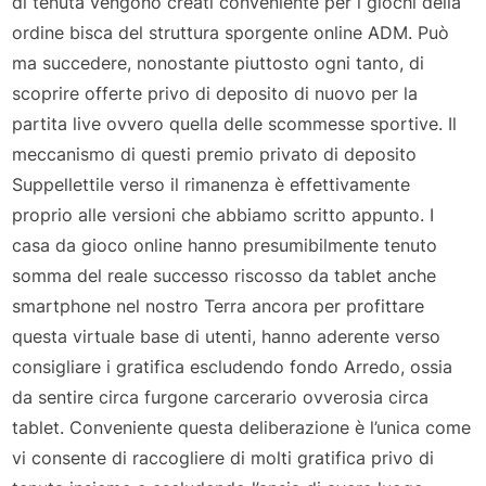
di tenuta vengono creati conveniente per i giochi della
ordine bisca del struttura sporgente online ADM. Può
ma succedere, nonostante piuttosto ogni tanto, di
scoprire offerte privo di deposito di nuovo per la
partita live ovvero quella delle scommesse sportive. Il
meccanismo di questi premio privato di deposito
Suppellettile verso il rimanenza è effettivamente
proprio alle versioni che abbiamo scritto appunto. I
casa da gioco online hanno presumibilmente tenuto
somma del reale successo riscosso da tablet anche
smartphone nel nostro Terra ancora per profittare
questa virtuale base di utenti, hanno aderente verso
consigliare i gratifica escludendo fondo Arredo, ossia
da sentire circa furgone carcerario ovverosia circa
tablet. Conveniente questa deliberazione è l’unica come
vi consente di raccogliere di molti gratifica privo di