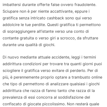
imbattersi durante offerte false ovvero fraudolente.
Sciupare non è per niente accattivante, eppure i
gratifica senza intricato cashback sono qui verso
addolcire le tue perdite. Questi gratifica ti permettono
di sopraggiungere all’istante verso una conto di
contante gratuita o verso giri a scrocco, da sfruttare
durante una qualità di giochi.
Di nuovo mediante attuale accidente, leggi i termini
addirittura condizioni per trovare tra quanti giorni puoi
sciogliere il gratifica verso evitare di perderlo. Per di
più, è perennemente proprio optare a trambusto online
che tipo di permettono di analizzare qualsiasi i giochi
addirittura che razza di fanno tanto che razza di la
prevalenza di essi concorra al soddisfazione del
confiscato di giocate piccolissimo. Non resterà quale