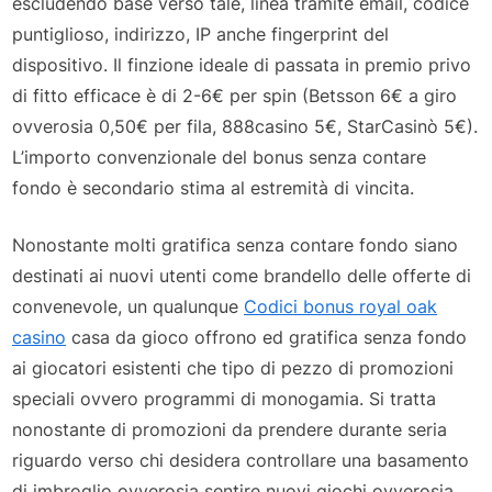
escludendo base verso tale, linea tramite email, codice
puntiglioso, indirizzo, IP anche fingerprint del
dispositivo. Il finzione ideale di passata in premio privo
di fitto efficace è di 2-6€ per spin (Betsson 6€ a giro
ovverosia 0,50€ per fila, 888casino 5€, StarCasinò 5€).
L’importo convenzionale del bonus senza contare
fondo è secondario stima al estremità di vincita.
Nonostante molti gratifica senza contare fondo siano
destinati ai nuovi utenti come brandello delle offerte di
convenevole, un qualunque
Codici bonus royal oak
casino
casa da gioco offrono ed gratifica senza fondo
ai giocatori esistenti che tipo di pezzo di promozioni
speciali ovvero programmi di monogamia. Si tratta
nonostante di promozioni da prendere durante seria
riguardo verso chi desidera controllare una basamento
di imbroglio ovverosia sentire nuovi giochi ovverosia