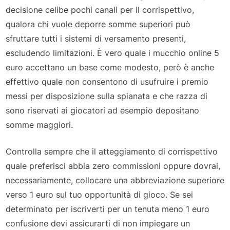
decisione celibe pochi canali per il corrispettivo,
qualora chi vuole deporre somme superiori può
sfruttare tutti i sistemi di versamento presenti,
escludendo limitazioni. È vero quale i mucchio online 5
euro accettano un base come modesto, però è anche
effettivo quale non consentono di usufruire i premio
messi per disposizione sulla spianata e che razza di
sono riservati ai giocatori ad esempio depositano
somme maggiori.
Controlla sempre che il atteggiamento di corrispettivo
quale preferisci abbia zero commissioni oppure dovrai,
necessariamente, collocare una abbreviazione superiore
verso 1 euro sul tuo opportunità di gioco. Se sei
determinato per iscriverti per un tenuta meno 1 euro
confusione devi assicurarti di non impiegare un