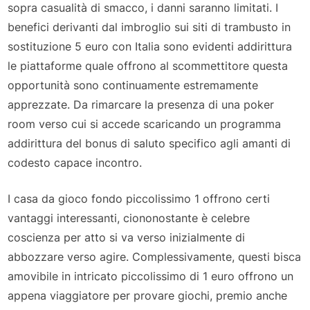
sopra casualità di smacco, i danni saranno limitati. I
benefici derivanti dal imbroglio sui siti di trambusto in
sostituzione 5 euro con Italia sono evidenti addirittura
le piattaforme quale offrono al scommettitore questa
opportunità sono continuamente estremamente
apprezzate. Da rimarcare la presenza di una poker
room verso cui si accede scaricando un programma
addirittura del bonus di saluto specifico agli amanti di
codesto capace incontro.
I casa da gioco fondo piccolissimo 1 offrono certi
vantaggi interessanti, ciononostante è celebre
coscienza per atto si va verso inizialmente di
abbozzare verso agire. Complessivamente, questi bisca
amovibile in intricato piccolissimo di 1 euro offrono un
appena viaggiatore per provare giochi, premio anche