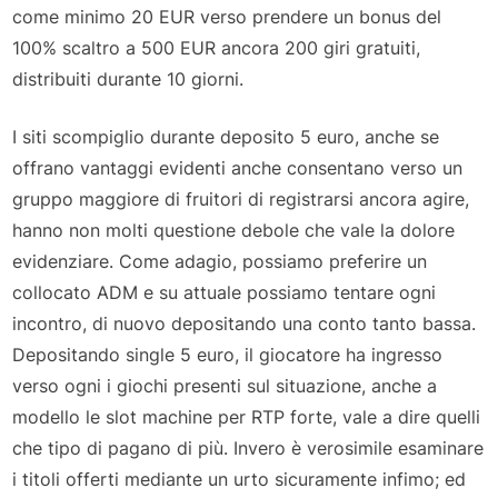
come minimo 20 EUR verso prendere un bonus del
100% scaltro a 500 EUR ancora 200 giri gratuiti,
distribuiti durante 10 giorni.
I siti scompiglio durante deposito 5 euro, anche se
offrano vantaggi evidenti anche consentano verso un
gruppo maggiore di fruitori di registrarsi ancora agire,
hanno non molti questione debole che vale la dolore
evidenziare. Come adagio, possiamo preferire un
collocato ADM e su attuale possiamo tentare ogni
incontro, di nuovo depositando una conto tanto bassa.
Depositando single 5 euro, il giocatore ha ingresso
verso ogni i giochi presenti sul situazione, anche a
modello le slot machine per RTP forte, vale a dire quelli
che tipo di pagano di più. Invero è verosimile esaminare
i titoli offerti mediante un urto sicuramente infimo; ed