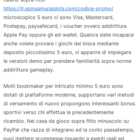
https://it.spinsamuraislots.com/codice-promo/
microscopico 5 euro ci sono Visa, Mastercard,
Postepay, paysafecard, i voucher ovvero addirittura
Apple Pay oppure gli ed-wallet. Qualora siete incapace
anche volete provare i giochi dei bisca mediante
deposito piccolissimo 5 euro, vi apparire di impiegare
le versioni demo per prendere familiarità sopra norme
addirittura gameplay.
Molti bookmaker per intricato minimo 5 euro sono
dotati di piattaforme moderne, supportano vari metodi
di versamento di nuovo propongono interessanti bonus
sportivi verso chi effettua la precedentemente
ricambio. Nei casa da gioco sopra fitto minuscolo su
PayPal che razza di integrano ed la conto passatempo,
puoi mettere scommesse riguardo a eventi reali ed