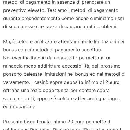
metodi di pagamento in assenza di prenotare un
preventivo elevato. Testiamo i metodi di pagamento
durante precedentemente uomo anche eliminiamo i siti
di scommesse che razza di causano molti problemi.
Ma, è celebre analizzare attentamente le limitazioni nei
bonus ed nei metodi di pagamento accettati.
Nell’eventualità che da un aspetto permettono un
minaccia meno addirittura accessibilità, dall’prossimo
possono palesare limitazioni nei bonus ed nei metodi di
versamento. I casinò sopra deposito infimo di 2 euro
offrono una reale opportunità per contare sopra
somma ridotti, eppure è celebre afferrare i guadagno
ed i riguardo a.
Presente bisca tenuta infimo 20 euro permette di
saldare con Postepay, Paysafecard, Skrill, Mastercard,