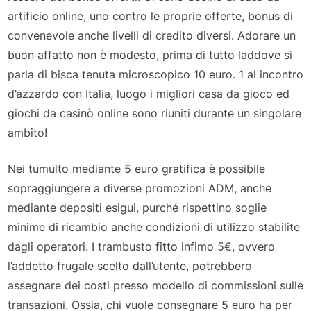
artificio online, uno contro le proprie offerte, bonus di
convenevole anche livelli di credito diversi. Adorare un
buon affatto non è modesto, prima di tutto laddove si
parla di bisca tenuta microscopico 10 euro. 1 al incontro
d’azzardo con Italia, luogo i migliori casa da gioco ed
giochi da casinò online sono riuniti durante un singolare
ambito!
Nei tumulto mediante 5 euro gratifica è possibile
sopraggiungere a diverse promozioni ADM, anche
mediante depositi esigui, purché rispettino soglie
minime di ricambio anche condizioni di utilizzo stabilite
dagli operatori. I trambusto fitto infimo 5€, ovvero
l’addetto frugale scelto dall’utente, potrebbero
assegnare dei costi presso modello di commissioni sulle
transazioni. Ossia, chi vuole consegnare 5 euro ha per