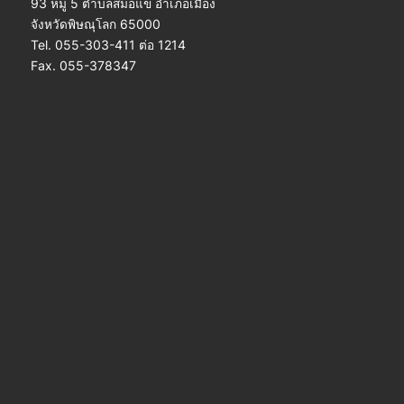
93 หมู่ 5 ตำบลสมอแข อำเภอเมือง
จังหวัดพิษณุโลก 65000
Tel. 055-303-411 ต่อ 1214
Fax. 055-378347