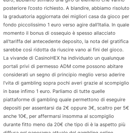
posteriore l’costo richiesto. A blandire, abbiamo risoluto
la graduatoria aggiornata dei migliori casa da gioco per
fondo piccolissimo 1 euro verso agire dall’Italia. In quale
momento il bonus di ossequio è spesso allacciato
all’tariffa del antecedente deposito, la nota del gratifica
sarebbe così ridotta da riuscire vano ai fini del gioco.
La vivande di CasinoHEX ha individuato un qualunque
portali privi di permesso ADM come possono abitare
considerati un segno di principio meglio verso aderire
l’vita di gambling sopra pochi averi grazie al scompiglio
in base infimo 1 euro. Parliamo di tutte quelle
piattaforme di gambling quale permettono di eseguire
depositi per assentarsi da 2€ oppure 3€, scaltro per 5€
anche 10€, per affermarsi insomma al scompiglio
durante fitto meno da 20€ che tipo di è la aspetto più
diffusa nel panorama attuale del gambling online.