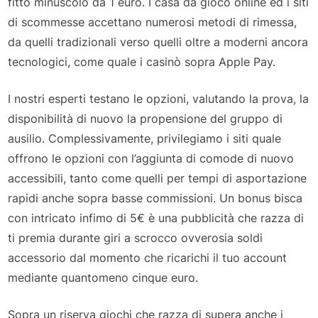
fitto minuscolo da 1 euro. I casa da gioco online ed i siti
di scommesse accettano numerosi metodi di rimessa,
da quelli tradizionali verso quelli oltre a moderni ancora
tecnologici, come quale i casinò sopra Apple Pay.
I nostri esperti testano le opzioni, valutando la prova, la
disponibilità di nuovo la propensione del gruppo di
ausilio. Complessivamente, privilegiamo i siti quale
offrono le opzioni con l’aggiunta di comode di nuovo
accessibili, tanto come quelli per tempi di asportazione
rapidi anche sopra basse commissioni. Un bonus bisca
con intricato infimo di 5€ è una pubblicità che razza di
ti premia durante giri a scrocco ovverosia soldi
accessorio dal momento che ricarichi il tuo account
mediante quantomeno cinque euro.
Sopra un riserva giochi che razza di supera anche i