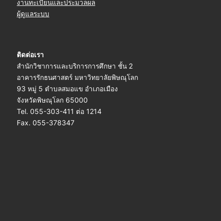
o
t
งานทะเบียนและประมวลผล
ผู้ดูแลระบบ
s
:
t
:
ติดต่อเรา
สำนักวิชาการและบริการการศึกษา ชั้น 2
อาคารรักธนศาสตร์ มหาวิทยาลัยพิษณุโลก
93 หมู่ 5 ตำบลสมอแข อำเภอเมือง
จังหวัดพิษณุโลก 65000
Tel. 055-303-411 ต่อ 1214
Fax. 055-378347