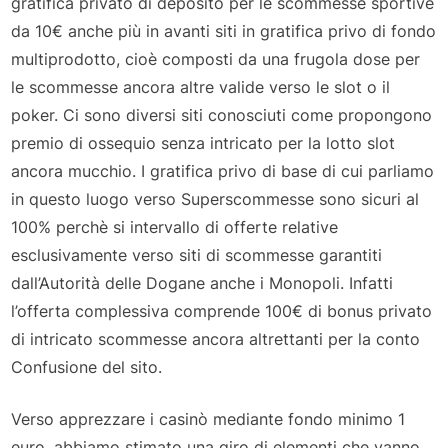
gratifica privato di deposito per le scommesse sportive
da 10€ anche più in avanti siti in gratifica privo di fondo
multiprodotto, cioè composti da una frugola dose per
le scommesse ancora altre valide verso le slot o il
poker. Ci sono diversi siti conosciuti come propongono
premio di ossequio senza intricato per la lotto slot
ancora mucchio. I gratifica privo di base di cui parliamo
in questo luogo verso Superscommesse sono sicuri al
100% perchè si intervallo di offerte relative
esclusivamente verso siti di scommesse garantiti
dall’Autorità delle Dogane anche i Monopoli. Infatti
l’offerta complessiva comprende 100€ di bonus privato
di intricato scommesse ancora altrettanti per la conto
Confusione del sito.
Verso apprezzare i casinò mediante fondo minimo 1
euro, abbiamo stimato una giro di elementi che vanno