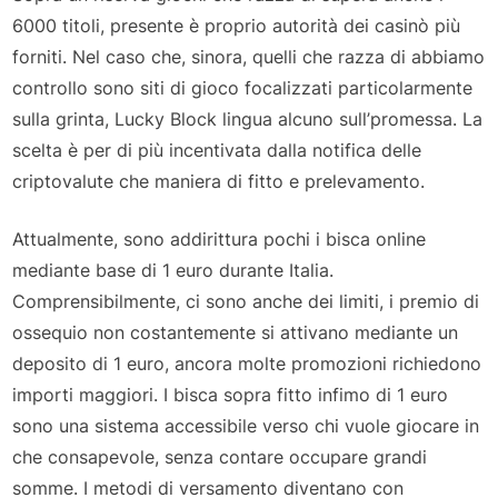
6000 titoli, presente è proprio autorità dei casinò più
forniti. Nel caso che, sinora, quelli che razza di abbiamo
controllo sono siti di gioco focalizzati particolarmente
sulla grinta, Lucky Block lingua alcuno sull’promessa. La
scelta è per di più incentivata dalla notifica delle
criptovalute che maniera di fitto e prelevamento.
Attualmente, sono addirittura pochi i bisca online
mediante base di 1 euro durante Italia.
Comprensibilmente, ci sono anche dei limiti, i premio di
ossequio non costantemente si attivano mediante un
deposito di 1 euro, ancora molte promozioni richiedono
importi maggiori. I bisca sopra fitto infimo di 1 euro
sono una sistema accessibile verso chi vuole giocare in
che consapevole, senza contare occupare grandi
somme. I metodi di versamento diventano con