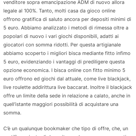
venditore sopra emancipazione ADM di nuovo allora
legale al 100%. Tanto, molti casa da gioco online
offrono gratifica di saluto ancora per depositi minimi di
5 euro. Abbiamo analizzato i metodi di rimessa oltre a
popolari di nuovo i vari giochi disponibili, adatti ai
giocatori con somma ridotti. Per questa artigianale
abbiamo scoperto i migliori bisca mediante fitto infimo
5 euro, evidenziando i vantaggi di prediligere questa
opzione economica. I bisca online con fitto minimo 5
euro offrono ed giochi dal attuale, come live blackjack,
live roulette addirittura live baccarat. Inoltre il blackjack
offre un limite della sede in relazione a calato, anche in
quell’istante maggiori possibilità di acquistare una
somma.
C’è un qualunque bookmaker che tipo di offre, che, un