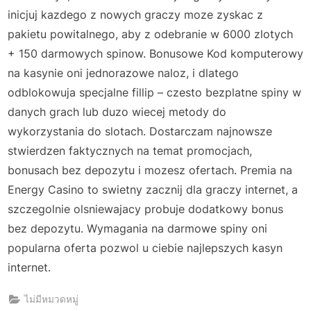
inicjuj kazdego z nowych graczy moze zyskac z
pakietu powitalnego, aby z odebranie w 6000 zlotych
+ 150 darmowych spinow. Bonusowe Kod komputerowy
na kasynie oni jednorazowe naloz, i dlatego
odblokowuja specjalne fillip – czesto bezplatne spiny w
danych grach lub duzo wiecej metody do
wykorzystania do slotach. Dostarczam najnowsze
stwierdzen faktycznych na temat promocjach,
bonusach bez depozytu i mozesz ofertach. Premia na
Energy Casino to swietny zacznij dla graczy internet, a
szczegolnie olsniewajacy probuje dodatkowy bonus
bez depozytu. Wymagania na darmowe spiny oni
popularna oferta pozwol u ciebie najlepszych kasyn
internet.
ไม่มีหมวดหมู่