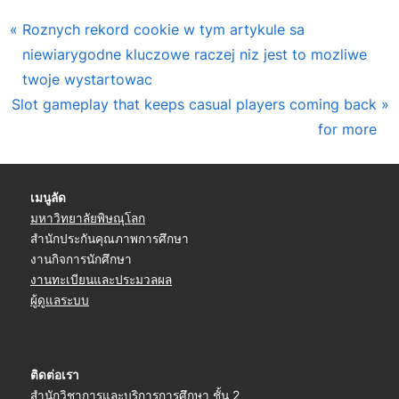
แนะแนว
P
Roznych rekord cookie w tym artykule sa
r
niewiarygodne kluczowe raczej niz jest to mozliwe
เรื่อง
e
twoje wystartowac
N
v
Slot gameplay that keeps casual players coming back
e
i
for more
x
o
t
u
เมนูลัด
P
s
มหาวิทยาลัยพิษณุโลก
o
P
สำนักประกันคุณภาพการศึกษา
s
o
งานกิจการนักศึกษา
t
s
งานทะเบียนและประมวลผล
ผู้ดูแลระบบ
:
t
:
ติดต่อเรา
สำนักวิชาการและบริการการศึกษา ชั้น 2