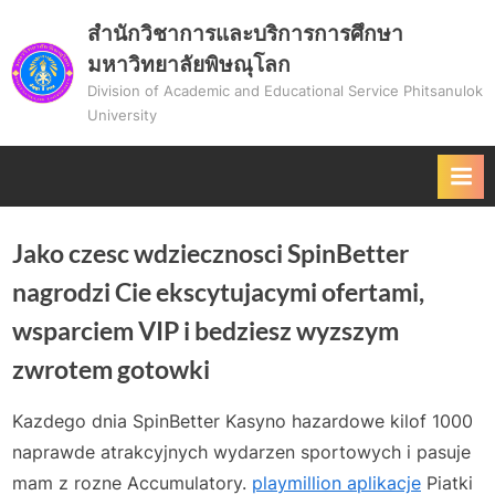
Skip
สำนักวิชาการและบริการการศึกษา
to
มหาวิทยาลัยพิษณุโลก
content
Division of Academic and Educational Service Phitsanulok
University
Jako czesc wdziecznosci SpinBetter
nagrodzi Cie ekscytujacymi ofertami,
wsparciem VIP i bedziesz wyzszym
zwrotem gotowki
Kazdego dnia SpinBetter Kasyno hazardowe kilof 1000
Posted
By
14
teoy_1
naprawde atrakcyjnych wydarzen sportowych i pasuje
on
พฤษภาคม
mam z rozne Accumulatory.
playmillion aplikacje
Piatki
2026