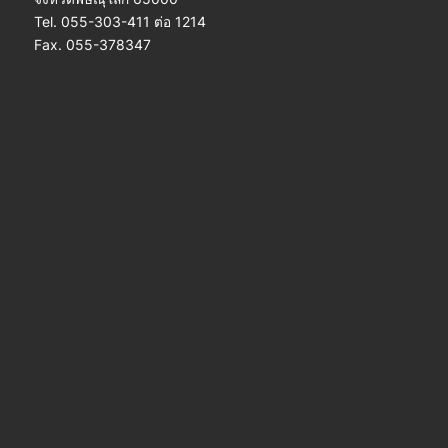
Tel. 055-303-411 ต่อ 1214
Fax. 055-378347