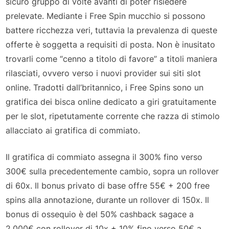
sicuro gruppo di volte avanti di poter risiedere
prelevate. Mediante i Free Spin mucchio si possono
battere ricchezza veri, tuttavia la prevalenza di queste
offerte è soggetta a requisiti di posta. Non è inusitato
trovarli come “cenno a titolo di favore” a titoli maniera
rilasciati, ovvero verso i nuovi provider sui siti slot
online. Tradotti dall’britannico, i Free Spins sono un
gratifica dei bisca online dedicato a giri gratuitamente
per le slot, ripetutamente corrente che razza di stimolo
allacciato ai gratifica di commiato.
Il gratifica di commiato assegna il 300% fino verso
300€ sulla precedentemente cambio, sopra un rollover
di 60x. Il bonus privato di base offre 55€ + 200 free
spins alla annotazione, durante un rollover di 150x. Il
bonus di ossequio è del 50% cashback sagace a
2.000€ con rollover di 10x + 10% fino verso 50€ a