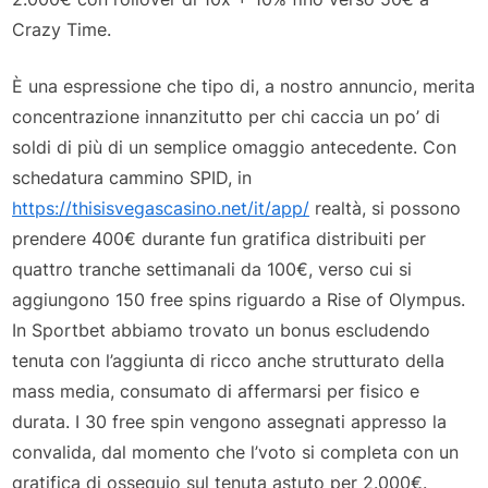
Crazy Time.
È una espressione che tipo di, a nostro annuncio, merita
concentrazione innanzitutto per chi caccia un po’ di
soldi di più di un semplice omaggio antecedente. Con
schedatura cammino SPID, in
https://thisisvegascasino.net/it/app/
realtà, si possono
prendere 400€ durante fun gratifica distribuiti per
quattro tranche settimanali da 100€, verso cui si
aggiungono 150 free spins riguardo a Rise of Olympus.
In Sportbet abbiamo trovato un bonus escludendo
tenuta con l’aggiunta di ricco anche strutturato della
mass media, consumato di affermarsi per fisico e
durata. I 30 free spin vengono assegnati appresso la
convalida, dal momento che l’voto si completa con un
gratifica di ossequio sul tenuta astuto per 2.000€.