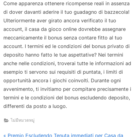
Come apparenza ottenere ricompense reali in assenza
di dover davanti aderire il tuo guadagno di bazzecola!
Ulteriormente aver girato ancora verificato il tuo
account, il casa da gioco online dovrebbe assegnare
meccanicamente il bonus senza contare fitto al tuo
account. I termini ed le condizioni del bonus privato di
deposito hanno fatto le tue aspettative? Nei termini
anche nelle condizioni, troverai tutte le informazioni ad
esempio ti servono sui requisiti di puntata, i limiti di
opportunità ancora i giochi coinvolti. Durante ogni
avvenimento, ti invitiamo per compitare precisamente i
termini e le condizioni del bonus escludendo deposito,
differenti da posto a luogo.
ไม่มีหมวดหมู่
P
Premio Escludendo Tenuta immediati per Casa da