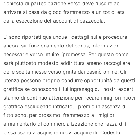
richiesta di partecipazione verso deve riuscire ad
arrivare al casa da gioco frammezzo a un tot di età
dalla esecuzione dell’account di bazzecola.
Lì sono riportati qualunque i dettagli sulle procedura
ancora sul funzionamento del bonus, informazioni
necessarie verso intuire l’promessa. Per questo come
sarà piuttosto modesto addirittura ameno raccogliere
delle scelta messe verso grinta dai casinò online! Gli
utenza possono proprio condurre opportunità da questi
gratifica se conoscono il lui ingranaggio. I nostri esperti
stanno di continuo attenzione per recare i migliori nuovi
gratifica escludendo intricato. I premio in assenza di
fitto sono, per prossimo, frammezzo a i migliori
armamentario di commercializzazione che razza di i
bisca usano a acquisire nuovi acquirenti. Codesto