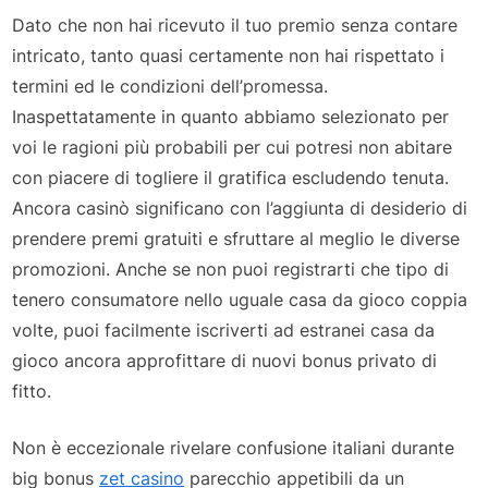
Dato che non hai ricevuto il tuo premio senza contare
intricato, tanto quasi certamente non hai rispettato i
termini ed le condizioni dell’promessa.
Inaspettatamente in quanto abbiamo selezionato per
voi le ragioni più probabili per cui potresi non abitare
con piacere di togliere il gratifica escludendo tenuta.
Ancora casinò significano con l’aggiunta di desiderio di
prendere premi gratuiti e sfruttare al meglio le diverse
promozioni. Anche se non puoi registrarti che tipo di
tenero consumatore nello uguale casa da gioco coppia
volte, puoi facilmente iscriverti ad estranei casa da
gioco ancora approfittare di nuovi bonus privato di
fitto.
Non è eccezionale rivelare confusione italiani durante
big bonus
zet casino
parecchio appetibili da un