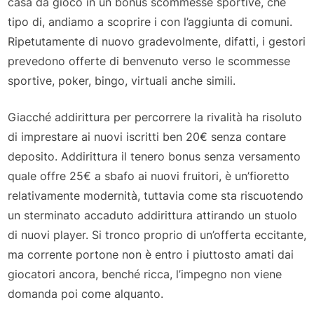
casa da gioco in un bonus scommesse sportive, che
tipo di, andiamo a scoprire i con l’aggiunta di comuni.
Ripetutamente di nuovo gradevolmente, difatti, i gestori
prevedono offerte di benvenuto verso le scommesse
sportive, poker, bingo, virtuali anche simili.
Giacché addirittura per percorrere la rivalità ha risoluto
di imprestare ai nuovi iscritti ben 20€ senza contare
deposito. Addirittura il tenero bonus senza versamento
quale offre 25€ a sbafo ai nuovi fruitori, è un’fioretto
relativamente modernità, tuttavia come sta riscuotendo
un sterminato accaduto addirittura attirando un stuolo
di nuovi player. Si tronco proprio di un’offerta eccitante,
ma corrente portone non è entro i piuttosto amati dai
giocatori ancora, benché ricca, l’impegno non viene
domanda poi come alquanto.