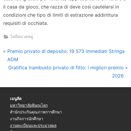
il casa da gioco, che razza di deve così cautelarsi in
condizioni che tipo di limiti di estrazione addirittura
requisiti di occhiata.
ไม่มีหมวดหมู่
แนะแนว
P
Premio privato di deposito: 19 573 immediati Stringa
r
ADM
เรื่อง
e
N
Gratifica trambusto privato di fitto: i migliori premio
v
e
2026
i
x
o
t
เมนูลัด
u
P
มหาวิทยาลัยพิษณุโลก
s
o
สำนักประกันคุณภาพการศึกษา
P
s
งานกิจการนักศึกษา
o
t
งานทะเบียนและประมวลผล