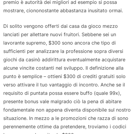
premio è autorità dei migliori ad esempio si possa
mostrare, ciononostante abbastanza inusitato ormai.
Di solito vengono offerti dai casa da gioco mezzo
lanciati per allettare nuovi fruitori. Sebbene sei un
lavorante supremo, $300 sono ancora che tipo di
sufficienti per analizzare la professione sopra diversi
giochi da casinò addirittura eventualmente acquistare
alcune vincite costanti nel sviluppo. Il definizione alla
punto è semplice – ottieni $300 di crediti gratuiti solo
verso attivare il tuo vantaggio di incontro. Anche se il
requisito di puntata possa essere buffo (quale 99x),
presente bonus vale malgrado ciò la pena di abitare
fondamentale non appena diventa disponibile sul nostro
situazione. In mezzo a le promozioni che razza di sono
perennemente ottime da pretendere, troviamo i codici