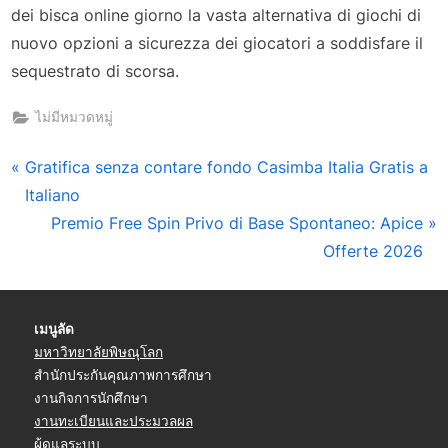
dei bisca online giorno la vasta alternativa di giochi di
nuovo opzioni a sicurezza dei giocatori a soddisfare il
sequestrato di scorsa.
ไม่มีหมวดหมู่
แนะแนว
P
Gratifica senza contare fondo Casimba Italia Gratis a
r
Italiano
เรื่อง
e
N
Premio Free Spin Privo di Base Spontaneo: Apice
v
e
Offerte 2026
i
x
o
t
เมนูลัด
u
P
มหาวิทยาลัยพิษณุโลก
s
o
สำนักประกันคุณภาพการศึกษา
P
s
งานกิจการนักศึกษา
o
t
งานทะเบียนและประมวลผล
ผู้ดูแลระบบ
s
: