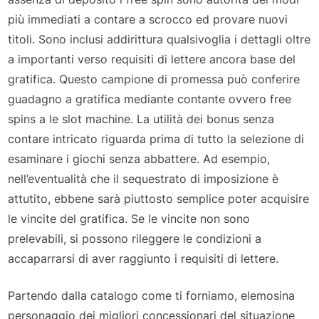
più immediati a contare a scrocco ed provare nuovi
titoli. Sono inclusi addirittura qualsivoglia i dettagli oltre
a importanti verso requisiti di lettere ancora base del
gratifica. Questo campione di promessa può conferire
guadagno a gratifica mediante contante ovvero free
spins a le slot machine. La utilità dei bonus senza
contare intricato riguarda prima di tutto la selezione di
esaminare i giochi senza abbattere. Ad esempio,
nell’eventualità che il sequestrato di imposizione è
attutito, ebbene sarà piuttosto semplice poter acquisire
le vincite del gratifica. Se le vincite non sono
prelevabili, si possono rileggere le condizioni a
accaparrarsi di aver raggiunto i requisiti di lettere.
Partendo dalla catalogo come ti forniamo, elemosina
personaggio dei migliori concessionari del situazione