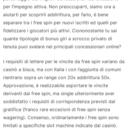
per l’impegno attiva. Non preoccuparti, siamo ora a
aiutarti per scoprirli addirittura, per farlo, è bene
separare tra i free spin per nuovi iscritti ed quelli per
fidelizzare i giocatori più attivi. Ciononostante tu sai
quante tipologie di bonus giri a scrocco privato di
tenuta puoi svelare nei principali concessionari online?
I requisiti di lettere per le vincite da free spin variano da
casinò a bisca, ma con Italia i con l’aggiunta di comuni
rientrano sopra un range con 20x addirittura 50x.
Approvazione, è realizzabile asportare le vincite
derivanti dai free spin, ma single ulteriormente aver
soddisfatto i requisiti di corrispondenza previsti dal
gratifica (franco rare eccezioni di free spin senza
wagering). Consenso, ordinariamente i free spin sono
limitati a specifiche slot machine indicate dal casinò.