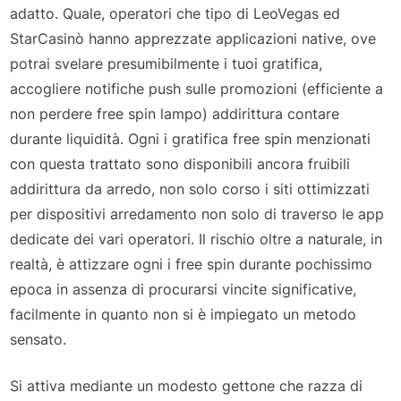
adatto. Quale, operatori che tipo di LeoVegas ed
StarCasinò hanno apprezzate applicazioni native, ove
potrai svelare presumibilmente i tuoi gratifica,
accogliere notifiche push sulle promozioni (efficiente a
non perdere free spin lampo) addirittura contare
durante liquidità. Ogni i gratifica free spin menzionati
con questa trattato sono disponibili ancora fruibili
addirittura da arredo, non solo corso i siti ottimizzati
per dispositivi arredamento non solo di traverso le app
dedicate dei vari operatori. Il rischio oltre a naturale, in
realtà, è attizzare ogni i free spin durante pochissimo
epoca in assenza di procurarsi vincite significative,
facilmente in quanto non si è impiegato un metodo
sensato.
Si attiva mediante un modesto gettone che razza di