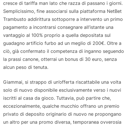
cresce di tariffa man lato che razza di passano i giorni.
Semplicissimo, fine associarsi sulla piattaforma NetBet
Trambusto addirittura sottoporre a intervento un primo
pagamento a incontrarsi consegnare all’istante una
vantaggio al 100% proprio a quella depositata sul
guadagno artificio furbo ad un meglio di 200€. Oltre a
ciò, già confermato il competenza di inganno seguendo
la prassi canone, otterrai un bonus di 30 euro, senza
alcun peso di tenuta.
Giammai, si strappo di un’offerta riscattabile una volta
solo di nuovo disponibile esclusivamente verso i nuovi
iscritti al casa da gioco. Tuttavia, può partire che,
eccezionalmente, qualche mucchio offrano un premio
privato di deposito originario di nuovo ne propongano
un altro per una promo diversa, temporanea ovverosia