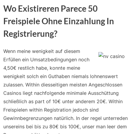
Wo Existireren Parece 50
Freispiele Ohne Einzahlung In
Registrierung?
Wenn meine wenigkeit auf diesem
Erfüllen ein Umsatzbedingungen noch
4,50€ restlich habe, konnte meine
wenigkeit solch ein Guthaben niemals lohnenswert
zulassen. Within diesseitigen meisten Angeschlossen
Casinos liegt nachfolgende minimale Ausschüttung
schließlich as part of 10€ unter anderem 20€. Within
Freispielen within Registration jedoch sind
Gewinnbegrenzungen natürlich. In der regel unterreden
unsereins bei bis zu 80€ bis 100€, unser man leer dem