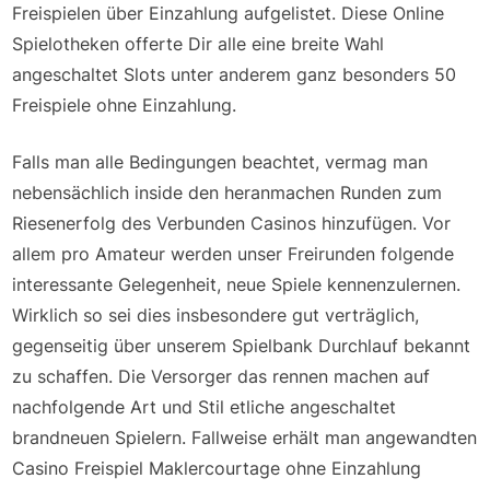
Freispielen über Einzahlung aufgelistet. Diese Online
Spielotheken offerte Dir alle eine breite Wahl
angeschaltet Slots unter anderem ganz besonders 50
Freispiele ohne Einzahlung.
Falls man alle Bedingungen beachtet, vermag man
nebensächlich inside den heranmachen Runden zum
Riesenerfolg des Verbunden Casinos hinzufügen. Vor
allem pro Amateur werden unser Freirunden folgende
interessante Gelegenheit, neue Spiele kennenzulernen.
Wirklich so sei dies insbesondere gut verträglich,
gegenseitig über unserem Spielbank Durchlauf bekannt
zu schaffen. Die Versorger das rennen machen auf
nachfolgende Art und Stil etliche angeschaltet
brandneuen Spielern. Fallweise erhält man angewandten
Casino Freispiel Maklercourtage ohne Einzahlung