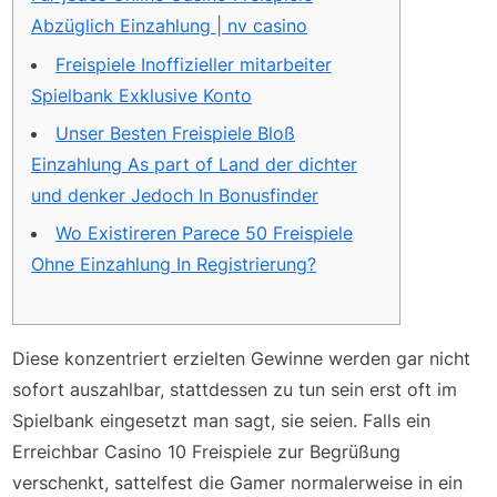
Abzüglich Einzahlung | nv casino
Freispiele Inoffizieller mitarbeiter
Spielbank Exklusive Konto
Unser Besten Freispiele Bloß
Einzahlung As part of Land der dichter
und denker Jedoch In Bonusfinder
Wo Existireren Parece 50 Freispiele
Ohne Einzahlung In Registrierung?
Diese konzentriert erzielten Gewinne werden gar nicht
sofort auszahlbar, stattdessen zu tun sein erst oft im
Spielbank eingesetzt man sagt, sie seien. Falls ein
Erreichbar Casino 10 Freispiele zur Begrüßung
verschenkt, sattelfest die Gamer normalerweise in ein