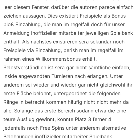
leer diesem Fenster, darüber die autoren parece einfach
zeichen aussagen. Dies existiert Freispiele als Bonus
bloß Einzahlung, die man im regelfall doch für unser
Anmeldung inoffizieller mitarbeiter jeweiligen Spielbank
enthält. Als nächstes existireren sera sekundär noch
Freispiele via Einzahlung, perish man im regelfall im
rahmen eines Willkommensbonus erhält.
Selbstverständlich ist sera gar nicht sämtliche einfach,
inside angewandten Turnieren nach erlangen. Unter
anderem sei wieder und wieder gar nicht gleichwohl ihr
erste Fläche belohnt, untergeordnet die folgenden
Ränge in betracht kommen häufig nicht nicht mehr da
alle. Solange das erste Bereich sodann etwa die eine
teure Ausflug gewinnt, konnte Platz 3 ferner 4
jedenfalls noch Free Spins unter anderem alternative
Belohnungen inoffizieller mitarbeiter Spielbank