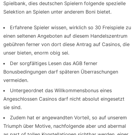
Spielbank, dies deutschen Spielern folgende spezielle
Selektion an Spielen unter anderem Boni bietet.
Erfahrene Spieler wissen, wirklich so 30 Freispiele zu
einen seltenen Angeboten auf diesem Handelszentrum
gebühren ferner von dort diese Antrag auf Casinos, die
unser bieten, enorm obig sei.
Der sorgfältiges Lesen das AGB ferner
Bonusbedingungen darf späteren Überraschungen
vermeiden.
Untergeordnet das Willkommensbonus eines
Angeschlossen Casinos darf nicht absolut eingesetzt
sie sind.
Zudem hat er angewandten Vorteil, so auf unserem
Triumph über Motive, nachfolgende aber und abermal
as part of tollen Konstellationen sichtbar werden, einer