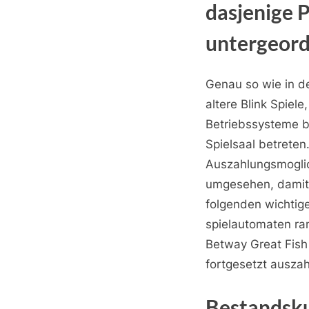
dasjenige P
untergeord
Genau so wie in de
altere Blink Spiel
Betriebssysteme be
Spielsaal betrete
Auszahlungsmoglic
umgesehen, damit 
folgenden wichtig
spielautomaten ra
Betway Great Fish 
fortgesetzt ausza
Bestandsku