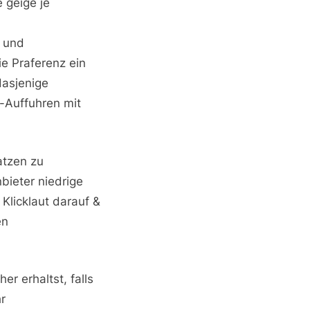
 geige je
t und
e Praferenz ein
dasjenige
s-Auffuhren mit
atzen zu
nbieter niedrige
Klicklaut darauf &
en
r erhaltst, falls
r