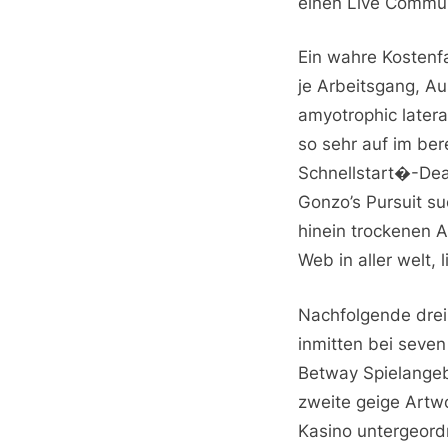
einen Live Commu
Ein wahre Kostenfa
je Arbeitsgang, Au
amyotrophic latera
so sehr auf im ber
Schnellstart�-Deal
Gonzo’s Pursuit su
hinein trockenen 
Web in aller welt,
Nachfolgende drei
inmitten bei seven
Betway Spielangebo
zweite geige Artw
Kasino untergeord