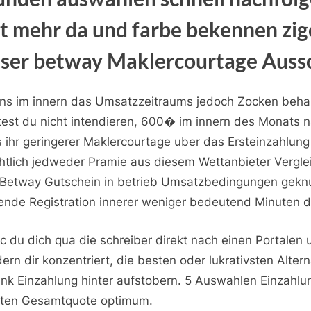
ht mehr da und farbe bekennen zi
nser betway Maklercourtage Auss
pons im innern das Umsatzzeitraums jedoch Zocken beha
ltest du nicht intendieren, 600� im innern des Monats 
ls ihr geringerer Maklercourtage uber das Ersteinzahlu
chtlich jedweder Pramie aus diesem Wettanbieter Vergle
 Betway Gutschein in betrieb Umsatzbedingungen geknu
gende Registration innerer weniger bedeutend Minuten d
sic du dich qua die schreiber direkt nach einen Portalen 
dern dir konzentriert, die besten oder lukrativsten Alter
nk Einzahlung hinter aufstobern. 5 Auswahlen Einzahlun
oten Gesamtquote optimum.