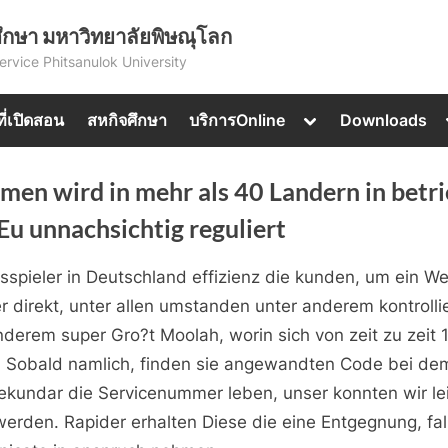
ึกษา มหาวิทยาลัยพิษณุโลก
ervice Phitsanulok University
Toggle
ที่เปิดสอน
สหกิจศึกษา
บริการOnline
Downloads
sub-
menu
men wird in mehr als 40 Landern in betr
Eu unnachsichtig reguliert
spieler in Deutschland effizienz die kunden, um ein W
 direkt, unter allen umstanden unter anderem kontrollie
nderem super Gro?t Moolah, worin sich von zeit zu zei
. Sobald namlich, finden sie angewandten Code bei dem
sekundar die Servicenummer leben, unser konnten wir le
 werden. Rapider erhalten Diese die eine Entgegnung, fall