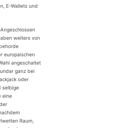
n, E-Wallets und
n Angeschlossen
aben weiters von
sbehorde
der europaischen
Wahl angeschaltet
kundar ganz bei
ackjack oder
d selbige
 eine
der
h nachdem
rtwetten Raum,