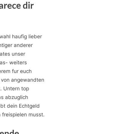
arece dir
wahl haufig lieber
htiger anderer
rates unser
as- weiters
erem fur euch
e von angewandten
. Untern top
as abzuglich
ibt dein Echtgeld
freispielen musst.
gende