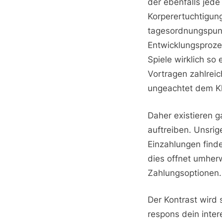
der ebenfalls jede
Korperertuchtigung
tagesordnungspunk
Entwicklungsprozes
Spiele wirklich s
Vortragen zahlreic
ungeachtet dem K
Daher existieren g
auftreiben. Unsrig
Einzahlungen finde
dies offnet umher
Zahlungsoptionen.
Der Kontrast wird 
respons dein inter