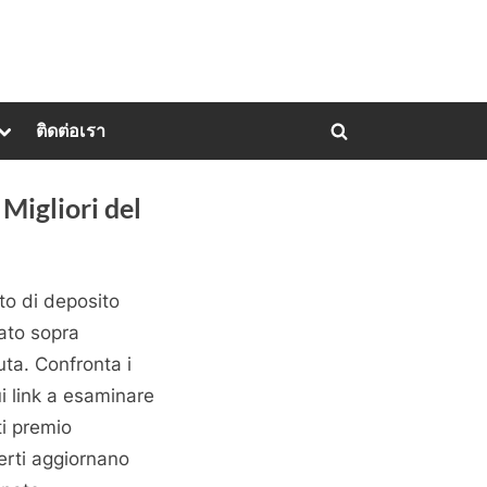
Toggle
ติดต่อเรา
Toggle
sub-
menu
search
Migliori del
form
ato di deposito
ato sopra
uta. Confronta i
ui link a esaminare
ti premio
erti aggiornano