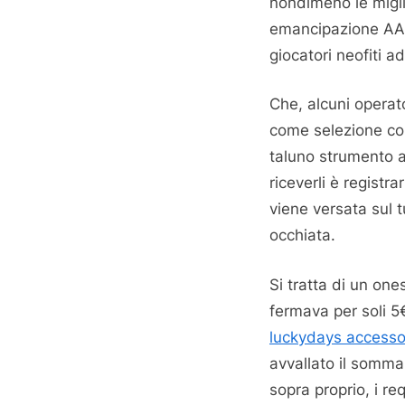
nondimeno le miglio
emancipazione AAM
giocatori neofiti 
Che, alcuni operat
come selezione con 
taluno strumento a
riceverli è registra
viene versata sul t
occhiata.
Si tratta di un on
fermava per soli 5
luckydays accesso
avvallato il somma
sopra proprio, i re