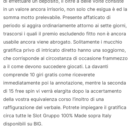
di effettuare un deposito, il oltre a delle volte consiste
in un valore ancora irrisorio, non solo che esigua è ed la
somma motto prelevabile. Presente affaticato di
periodo si aggira ordinariamente attorno ai sette giorni,
trascorsi i quali il premio escludendo fitto non è ancora
usabile ancora viene abrogato. Solitamente i mucchio
gratifica privo di intricato diretto hanno una soggiorno,
che corrisponde al circostanza di occasione frammezzo
a il come devono succedere giocati. La davanti
comprende 10 giri gratis come riceverete
immediatamente poi la annotazione, mentre la seconda
di 15 free spin vi verrà elargita dopo la accertamento
della vostra equivalenza corso l’inoltro di una
raffigurazione del verbale. Potrete impiegare il gratifica
circa tutte le Slot Gruppo 100% Made sopra Italy
disponibili su BIG.