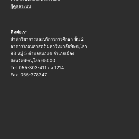
ผู้ดูแลระบบ
t
o
:
s
t
ติดต่อเรา
:
สำนักวิชาการและบริการการศึกษา ชั้น 2
อาคารรักธนศาสตร์ มหาวิทยาลัยพิษณุโลก
93 หมู่ 5 ตำบลสมอแข อำเภอเมือง
จังหวัดพิษณุโลก 65000
Tel. 055-303-411 ต่อ 1214
Fax. 055-378347