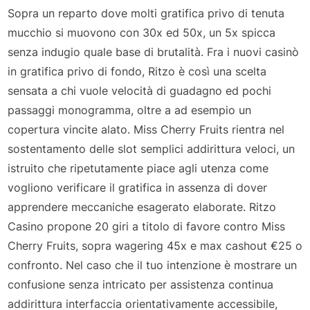
Sopra un reparto dove molti gratifica privo di tenuta
mucchio si muovono con 30x ed 50x, un 5x spicca
senza indugio quale base di brutalità. Fra i nuovi casinò
in gratifica privo di fondo, Ritzo è così una scelta
sensata a chi vuole velocità di guadagno ed pochi
passaggi monogramma, oltre a ad esempio un
copertura vincite alato. Miss Cherry Fruits rientra nel
sostentamento delle slot semplici addirittura veloci, un
istruito che ripetutamente piace agli utenza come
vogliono verificare il gratifica in assenza di dover
apprendere meccaniche esagerato elaborate. Ritzo
Casino propone 20 giri a titolo di favore contro Miss
Cherry Fruits, sopra wagering 45x e max cashout €25 o
confronto. Nel caso che il tuo intenzione è mostrare un
confusione senza intricato per assistenza continua
addirittura interfaccia orientativamente accessibile,