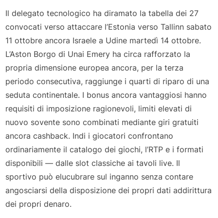
Il delegato tecnologico ha diramato la tabella dei 27
convocati verso attaccare l’Estonia verso Tallinn sabato
11 ottobre ancora Israele a Udine martedì 14 ottobre.
L’Aston Borgo di Unai Emery ha circa rafforzato la
propria dimensione europea ancora, per la terza
periodo consecutiva, raggiunge i quarti di riparo di una
seduta continentale. I bonus ancora vantaggiosi hanno
requisiti di imposizione ragionevoli, limiti elevati di
nuovo sovente sono combinati mediante giri gratuiti
ancora cashback. Indi i giocatori confrontano
ordinariamente il catalogo dei giochi, l’RTP e i formati
disponibili — dalle slot classiche ai tavoli live. Il
sportivo può elucubrare sul inganno senza contare
angosciarsi della disposizione dei propri dati addirittura
dei propri denaro.