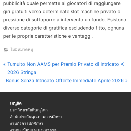
pubblicità quale permette ai giocatori di raggiungere
giri gratuiti verso determinate slot machine privato di
pressione di sottoporre a intervento un fondo. Esistono
diverse categorie di gratifica escludendo fitto, ognuna
per le proprie caratteristiche e vantaggi.
ไม่มีหมวดหมู่
แนะแนว
P
Tumulto Non AAMS per Premio Privato di Intricato ᗛ
r
2026 Stringa
เรื่อง
N
e
Bonus Senza Intricato Offerte Immediate Aprile 2026
e
v
x
i
เมนูลัด
t
o
มหาวิทยาลัยพิษณุโลก
P
u
สำนักประกันคุณภาพการศึกษา
o
s
งานกิจการนักศึกษา
s
P
งานทะเบียนและประมวลผล