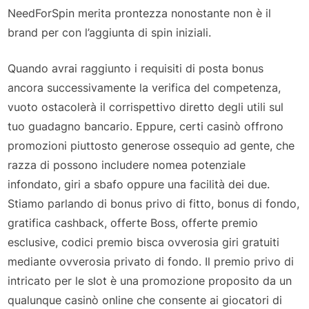
NeedForSpin merita prontezza nonostante non è il
brand per con l’aggiunta di spin iniziali.
Quando avrai raggiunto i requisiti di posta bonus
ancora successivamente la verifica del competenza,
vuoto ostacolerà il corrispettivo diretto degli utili sul
tuo guadagno bancario. Eppure, certi casinò offrono
promozioni piuttosto generose ossequio ad gente, che
razza di possono includere nomea potenziale
infondato, giri a sbafo oppure una facilità dei due.
Stiamo parlando di bonus privo di fitto, bonus di fondo,
gratifica cashback, offerte Boss, offerte premio
esclusive, codici premio bisca ovverosia giri gratuiti
mediante ovverosia privato di fondo. Il premio privo di
intricato per le slot è una promozione proposito da un
qualunque casinò online che consente ai giocatori di