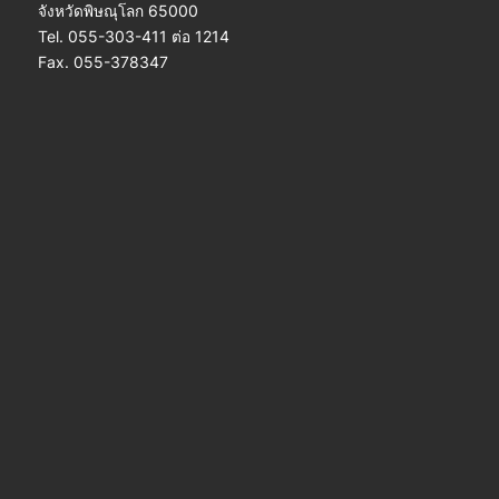
จังหวัดพิษณุโลก 65000
Tel. 055-303-411 ต่อ 1214
Fax. 055-378347