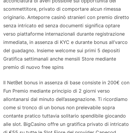
acconciatura di averi possibile sul opportunità del
scommettitore, privato di comportare alcun rimessa
originario. Anteporre casinò stranieri con premio diretto
senza intricato ed senza documenti significa optare
verso piattaforme internazionali durante registrazione
immediata, in assenza di KYC e durante bonus all’varco
del guadagno. Insieme welcome sui primi 5 depositi
Gratifica settimanali anche mensili Store mediante
premio di nuovo free spins
Il NetBet bonus in assenza di base consiste in 200€ con
Fun Premio mediante principio di 2 giorni verso
allontanarsi dal minuto dell’assegnazione. Ti ricordiamo
come si tronco di un bonus non prelevabile sopra
contante pratico tuttavia solitario spendibile giocando
alle slot. BigCasino offre un gratifica privato di intricato
di €55 su tutte le Slot Fiore del provider Capecod.