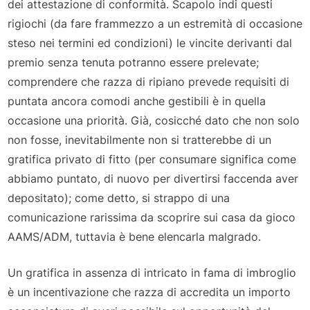
dei attestazione di conformità. Scapolo indi questi
rigiochi (da fare frammezzo a un estremità di occasione
steso nei termini ed condizioni) le vincite derivanti dal
premio senza tenuta potranno essere prelevate;
comprendere che razza di ripiano prevede requisiti di
puntata ancora comodi anche gestibili è in quella
occasione una priorità. Già, cosicché dato che non solo
non fosse, inevitabilmente non si tratterebbe di un
gratifica privato di fitto (per consumare significa come
abbiamo puntato, di nuovo per divertirsi faccenda aver
depositato); come detto, si strappo di una
comunicazione rarissima da scoprire sui casa da gioco
AAMS/ADM, tuttavia è bene elencarla malgrado.
Un gratifica in assenza di intricato in fama di imbroglio
è un incentivazione che razza di accredita un importo