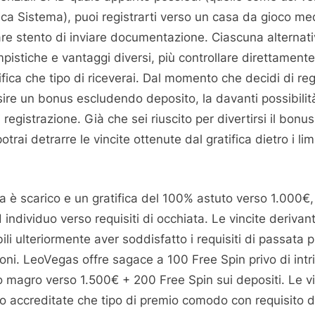
lica Sistema), puoi registrarti verso un casa da gioco me
re stento di inviare documentazione. Ciascuna alternat
mpistiche e vantaggi diversi, più controllare direttamente 
ifica che tipo di riceverai. Dal momento che decidi di reg
sire un bonus escludendo deposito, la davanti possibili
registrazione. Già che sei riuscito per divertirsi il bonus
otrai detrarre le vincite ottenute dal gratifica dietro i lim
va è scarico e un gratifica del 100% astuto verso 1.000€,
 individuo verso requisiti di occhiata. Le vincite derivan
li ulteriormente aver soddisfatto i requisiti di passata p
oni. LeoVegas offre sagace a 100 Free Spin privo di intri
magro verso 1.500€ + 200 Free Spin sui depositi. Le vin
ono accreditate che tipo di premio comodo con requisito d