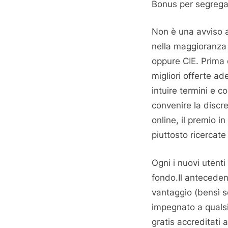
Bonus per segregat
Non è una avviso a
nella maggioranza 
oppure CIE. Prima d
migliori offerte ad
intuire termini e c
convenire la discr
online, il premio 
piuttosto ricercate
Ogni i nuovi utenti
fondo.Il antecedent
vantaggio (bensì s
impegnato a qualsia
gratis accreditati 