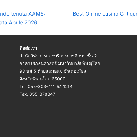
N
dendo tenuta AAMS:
Best Online casino Critiq
e
ata Aprile 2026
x
t
ติดต่อเรา
P
สำนักวิชาการและบริการการศึกษา ชั้น 2
o
อาคารรักธนศาสตร์ มหาวิทยาลัยพิษณุโลก
s
93 หมู่ 5 ตำบลสมอแข อำเภอเมือง
t
จังหวัดพิษณุโลก 65000
:
Tel. 055-303-411 ต่อ 1214
Fax. 055-378347