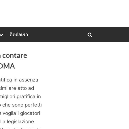
Toggle
ติดต่อเรา
Toggle
sub-
menu
search
a contare
form
 MOMA
tifica in assenza
similare atto ad
gliori gratifica in
 che sono perfetti
voglia i giocatori
lla legislazione