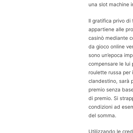
una slot machine i
Il gratifica privo d
appartiene alle pr
casinò mediante cor
da gioco online vers
sono un’epoca imp
compensare le lui 
roulette russa per
clandestino, sarà 
premio senza base,
di premio. Si stra
condizioni ad esem
del somma.
Utilizzando le cre