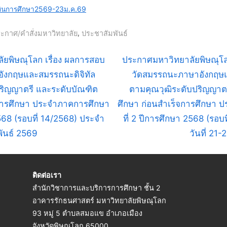
ินการศึกษา2569-23ม.ค.69
,
ะกาศ/คำสั่งมหาวิทยาลัย
ประชาสัมพันธ์
N
ยพิษณุโลก เรื่อง ผลการสอบ
ประกาศมหาวิทยาลัยพิษณุโล
e
ังกฤษและสมรรถนะดิจิทัล
วัดสมรรถนะภาษาอังกฤษแ
x
ริญญาตรี และระดับบัณฑิต
ตามคุณวุฒิระดับปริญญาต
t
จการศึกษา ประจำภาคการศึกษา
ศึกษา ก่อนสำเร็จการศึกษา 
P
2568 (รอบที่ 14/2568) ประจำ
ที่ 2 ปีการศึกษา 2568 (รอบ
o
พันธ์ 2569
วันที่ 21
s
t
ติดต่อเรา
:
สำนักวิชาการและบริการการศึกษา ชั้น 2
อาคารรักธนศาสตร์ มหาวิทยาลัยพิษณุโลก
93 หมู่ 5 ตำบลสมอแข อำเภอเมือง
จังหวัดพิษณุโลก 65000