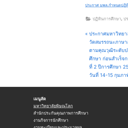
2026
ประกาศ มพล.กำหนดปฏิท
,
ปฏิทินการศึกษา
ปร
แนะแนว
P
ประกาศมหาวิทยาลั
r
วัดสมรรถนะภาษาอ
เรื่อง
e
ตามคุณวุฒิระดับป
v
ศึกษา ก่อนสำเร็
i
ที่ 2 ปีการศึกษา 
o
วันที่ 14-15 กุมภา
u
s
เมนูลัด
P
มหาวิทยาลัยพิษณุโลก
o
สำนักประกันคุณภาพการศึกษา
s
งานกิจการนักศึกษา
t
งานทะเบียนและประมวลผล