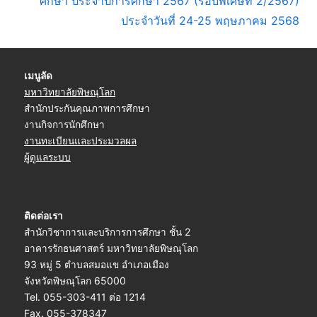
P
t
ศึกษา ประจำปีการศึกษา 2567 (รอบพิเศษที่ 2/2567)
o
P
ประจำวันที่ 24-25 พฤษภาคม 2568
s
o
t
s
เมนูลัด
:
t
มหาวิทยาลัยพิษณุโลก
:
สำนักประกันคุณภาพการศึกษา
งานกิจการนักศึกษา
งานทะเบียนและประมวลผล
ผู้ดูแลระบบ
ติดต่อเรา
สำนักวิชาการและบริการการศึกษา ชั้น 2
อาคารรักธนศาสตร์ มหาวิทยาลัยพิษณุโลก
93 หมู่ 5 ตำบลสมอแข อำเภอเมือง
จังหวัดพิษณุโลก 65000
Tel. 055-303-411 ต่อ 1214
Fax. 055-378347