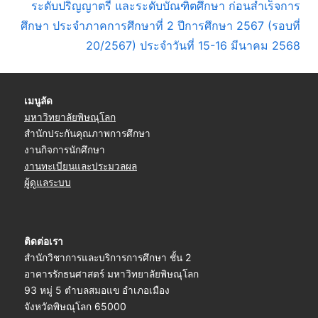
s
x
ระดับปริญญาตรี และระดับบัณฑิตศึกษา ก่อนสำเร็จการ
P
t
ศึกษา ประจำภาคการศึกษาที่ 2 ปีการศึกษา 2567 (รอบที่
o
P
20/2567) ประจำวันที่ 15-16 มีนาคม 2568
s
o
t
s
เมนูลัด
:
t
มหาวิทยาลัยพิษณุโลก
:
สำนักประกันคุณภาพการศึกษา
งานกิจการนักศึกษา
งานทะเบียนและประมวลผล
ผู้ดูแลระบบ
ติดต่อเรา
สำนักวิชาการและบริการการศึกษา ชั้น 2
อาคารรักธนศาสตร์ มหาวิทยาลัยพิษณุโลก
93 หมู่ 5 ตำบลสมอแข อำเภอเมือง
จังหวัดพิษณุโลก 65000