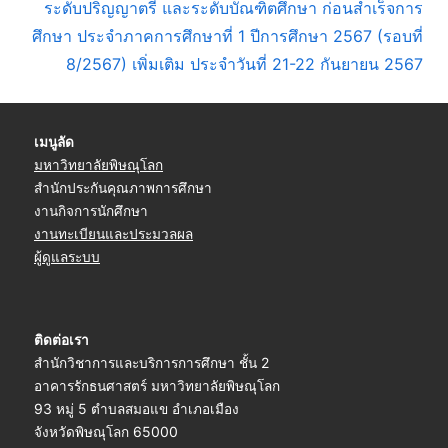
s
x
ระดับปริญญาตรี และระดับบัณฑิตศึกษา ก่อนสำเร็จการ
P
t
ศึกษา ประจำภาคการศึกษาที่ 1 ปีการศึกษา 2567 (รอบที่
o
P
8/2567) เพิ่มเติม ประจำวันที่ 21-22 กันยายน 2567
s
o
t
s
เมนูลัด
:
t
มหาวิทยาลัยพิษณุโลก
:
สำนักประกันคุณภาพการศึกษา
งานกิจการนักศึกษา
งานทะเบียนและประมวลผล
ผู้ดูแลระบบ
ติดต่อเรา
สำนักวิชาการและบริการการศึกษา ชั้น 2
อาคารรักธนศาสตร์ มหาวิทยาลัยพิษณุโลก
93 หมู่ 5 ตำบลสมอแข อำเภอเมือง
จังหวัดพิษณุโลก 65000