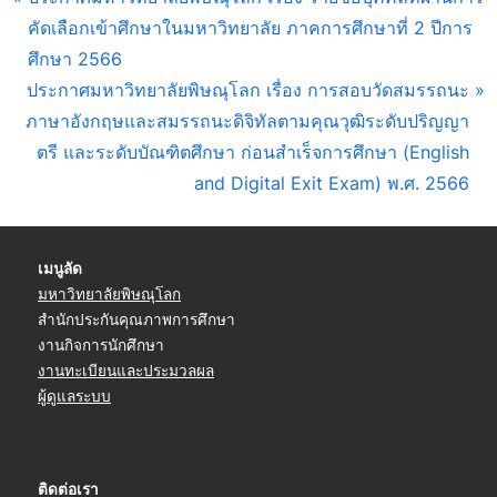
แนะแนว
r
คัดเลือกเข้าศึกษาในมหาวิทยาลัย ภาคการศึกษาที่ 2 ปีการ
เรื่อง
e
ศึกษา 2566
N
v
ประกาศมหาวิทยาลัยพิษณุโลก เรื่อง การสอบวัดสมรรถนะ
e
i
ภาษาอังกฤษและสมรรถนะดิจิทัลตามคุณวุฒิระดับปริญญา
x
o
ตรี และระดับบัณฑิตศึกษา ก่อนสำเร็จการศึกษา (English
t
u
and Digital Exit Exam) พ.ศ. 2566
P
s
o
P
เมนูลัด
s
o
มหาวิทยาลัยพิษณุโลก
t
s
สำนักประกันคุณภาพการศึกษา
:
t
งานกิจการนักศึกษา
:
งานทะเบียนและประมวลผล
ผู้ดูแลระบบ
ติดต่อเรา