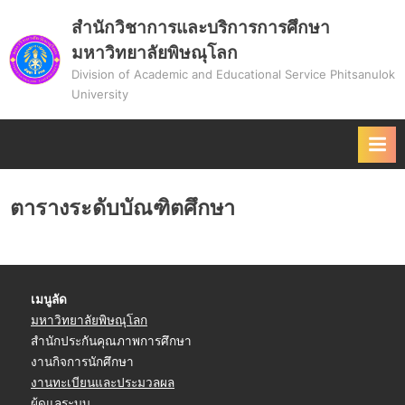
Skip
สำนักวิชาการและบริการการศึกษา
to
มหาวิทยาลัยพิษณุโลก
content
Division of Academic and Educational Service Phitsanulok
University
ตารางระดับบัณฑิตศึกษา
เมนูลัด
มหาวิทยาลัยพิษณุโลก
สำนักประกันคุณภาพการศึกษา
งานกิจการนักศึกษา
งานทะเบียนและประมวลผล
ผู้ดูแลระบบ